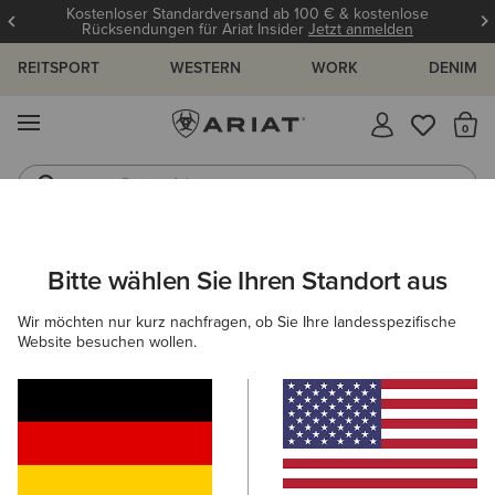
Kostenloser Standardversand ab 100 € & kostenlose
Rücksendungen für Ariat Insider
Jetzt anmelden
REITSPORT
WESTERN
WORK
DENIM
MENÜ
S
Reitstiefel
Jeans
DAMEN
REITEN
SCHUHE
STALLSCHUHE
Bitte wählen Sie Ihren Standort aus
C
Barnyard Waterproof Chelsea Boot
Wir möchten nur kurz nachfragen, ob Sie Ihre landesspezifische
Website besuchen wollen.
170,00 €
(141)