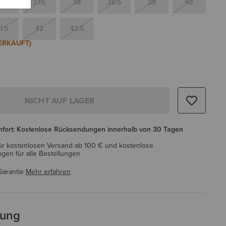
37
37.5
38
38.5
39
40
1.5
42
42.5
ERKAUFT)
NICHT AUF LAGER
mfort: Kostenlose Rücksendungen innerhalb von 30 Tagen
ür kostenlosen Versand ab 100 € und kostenlose
en für alle Bestellungen
Garantie
Mehr erfahren
bung