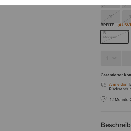
36.5
41
4
BREITE
(AUSV
B
Medium
Menge 1
Garantierter Ko
Anmelden
f
Rücksendung
12 Monate 
Beschrei