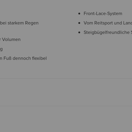
Front-Lace-System
 bei starkem Regen
Vom Reitsport und Land
Steigbügelfreundliche 
er Volumen
ng
en Fuß dennoch flexibel