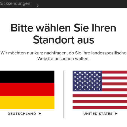
e Rücksendungen
12 Monate Garantie
Mehr er
Bitte wählen Sie Ihren
K
NEU & FEATURED
ARIAT LIFE
OUTLET
Standort aus
Wir möchten nur kurz nachfragen, ob Sie Ihre landesspezifische
Website besuchen wollen.
Wythburn 
140
Reduziert von
auf
235,00 €
(6)
GRÖSSE
(AUS
Sie sind sich be
DEUTSCHLAND
UNITED STATES
Größentabelle.