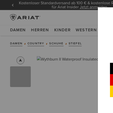
Kostenloser Standardversand ab 100 € & kostenlos
für Ariat Insider
Jetzt anmelden
DAMEN
HERREN
KINDER
WESTERN
WOR
DAMEN
COUNTRY
SCHUHE
STIEFEL