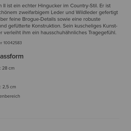
II ist ein echter Hingucker im Country-Stil. Er ist
hönem zweifarbigem Leder und Wildleder gefertigt
über feine Brogue-Details sowie eine robuste
nd gefütterte Konstruktion. Sein kuscheliges Kunst-
r verleiht ihm ein hausschuhähnliches Tragegefühl.
er
10042583
assform
: 28 cm
: 2,5 cm
enbereich