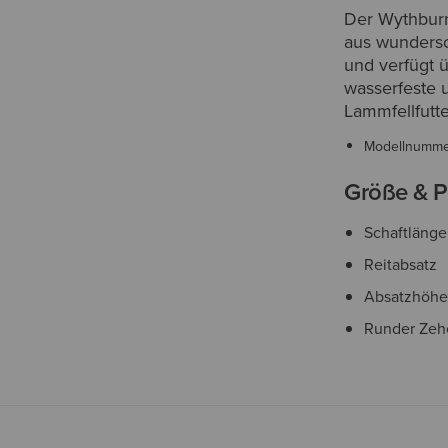
Der Wythburn 
aus wundersc
und verfügt 
wasserfeste u
Lammfellfutte
Modellnumm
Größe & P
Schaftlänge
Reitabsatz
Absatzhöhe
Runder Zeh