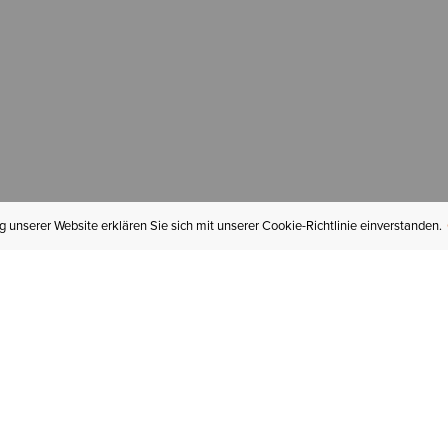
 unserer Website erklären Sie sich mit unserer Cookie-Richtlinie einverstanden.
MEIN KONTO
I
BESTELLSTATUS
RÜCKSENDUNGEN
Mein Konto
Hä
Newsletteranmeldung
In
GESCHENKGUTSCHEINE