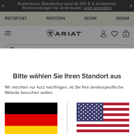
Kostenloser Standardversand ab 100 € & kostenlose
Rücksendungen für Ariat Insider
Jetzt anmelden
REITSPORT
WESTERN
WORK
DENIM
MENÜ
S
Reitstiefel
Jeans
HERREN
WESTERN
BEKLEIDUNG
DENIM
Bitte wählen Sie Ihren Standort aus
C
M5 Straight Stretch Remming Stackable Straight Leg
Wir möchten nur kurz nachfragen, ob Sie Ihre landesspezifische
Jean
Website besuchen wollen.
105,00 €
(17)