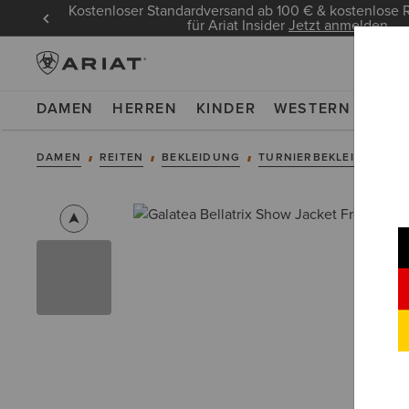
Kostenloser Standardversand ab 100 € & kostenlos
für Ariat Insider
Jetzt anmelden
DAMEN
HERREN
KINDER
WESTERN
WOR
DAMEN
REITEN
BEKLEIDUNG
TURNIERBEKLEIDUNG