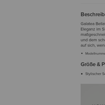
Beschrei
Galatea Bella
Eleganz im Sh
maßgeschneid
und dem schö
auf sich, wenn
Modellnumm
Größe & P
Stylischer 