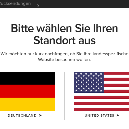
e Rücksendungen
12 Monate Garantie
Mehr er
Bitte wählen Sie Ihren
K
NEU & FEATURED
ARIAT LIFE
OUTLET
Standort aus
Wir möchten nur kurz nachfragen, ob Sie Ihre landesspezifische
Website besuchen wollen.
Galatea B
220
Reduziert von
auf
315,00 €
(24)
FARBE:
SHOW 
DEUTSCHLAND
UNITED STATES
GRÖSSE