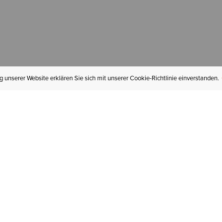
 unserer Website erklären Sie sich mit unserer Cookie-Richtlinie einverstanden.
MEIN KONTO
I
BESTELLSTATUS
RÜCKSENDUNGEN
Mein Konto
Hä
Newsletteranmeldung
In
GESCHENKGUTSCHEINE
Für später gespeichert
Jo
LIEFERUNG & VERSAND
Ariat Insider
Gr
GARANTIE