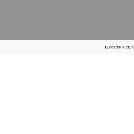
Durch die Nutzung
Werden Sie
Mitglied bei Ariat
Insider