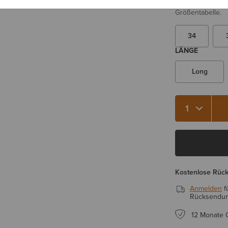
Sie sind sich be
Größentabelle.
34
LÄNGE
Long
Menge 1
Kostenlose Rüc
Anmelden
f
Rücksendung
12 Monate 