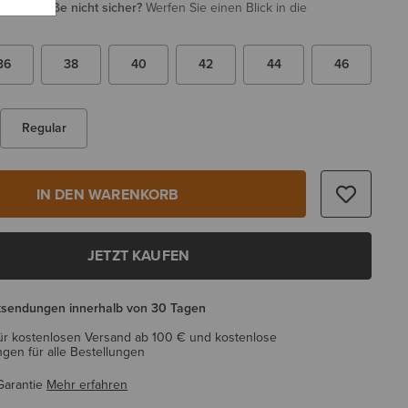
i Ihrer Größe nicht sicher?
Werfen Sie einen Blick in die
36
38
40
42
44
46
Regular
IN DEN WARENKORB
JETZT KAUFEN
ksendungen innerhalb von 30 Tagen
ür kostenlosen Versand ab 100 € und kostenlose
en für alle Bestellungen
Garantie
Mehr erfahren