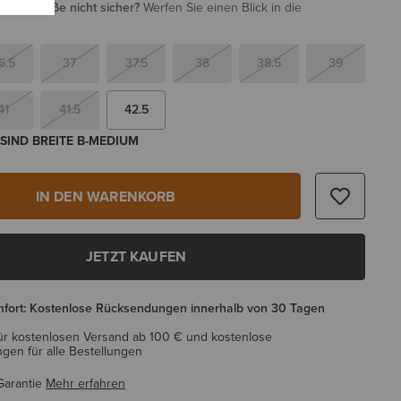
i Ihrer Größe nicht sicher?
Werfen Sie einen Blick in die
6.5
37
37.5
38
38.5
39
41
41.5
42.5
SIND BREITE B-MEDIUM
IN DEN WARENKORB
JETZT KAUFEN
mfort: Kostenlose Rücksendungen innerhalb von 30 Tagen
ür kostenlosen Versand ab 100 € und kostenlose
en für alle Bestellungen
Garantie
Mehr erfahren