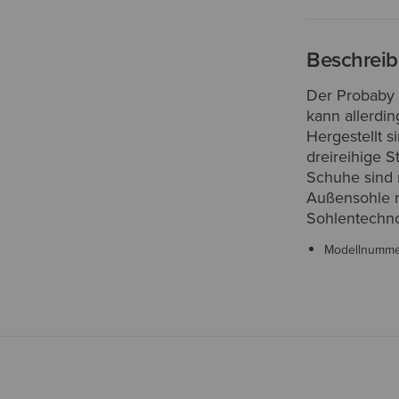
Beschrei
Der Probaby L
kann allerdi
Hergestellt s
dreireihige 
Schuhe sind 
Außensohle m
Sohlentechno
Modellnumm