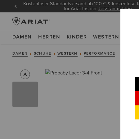
Kostenloser Standardversand ab 100 € & kostenlos
für Ariat Insider
Jetzt anmelden
DAMEN
HERREN
KINDER
WESTERN
WOR
DAMEN
SCHUHE
WESTERN
PERFORMANCE