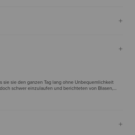
dass sie sie den ganzen Tag lang ohne Unbequemlichkeit
jedoch schwer einzulaufen und berichteten von Blasen,
chwertig und für eine Reihe von Anwendungen geeignet