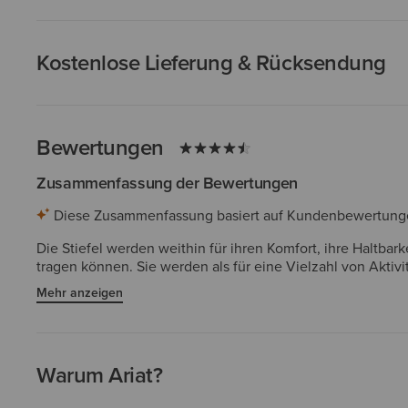
Kostenlose Lieferung & Rücksendung
Bewertungen
Zusammenfassung der Bewertungen
Diese Zusammenfassung basiert auf Kundenbewertungen 
Die Stiefel werden weithin für ihren Komfort, ihre Haltbar
tragen können. Sie werden als für eine Vielzahl von Akti
insbesondere bei längerem Tragen. Einige wünschten sic
Mehr anzeigen
angesehen.
Warum Ariat?