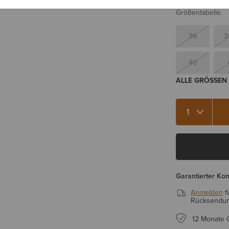
Sie sind sich be
Größentabelle.
36
3
40
ALLE GRÖSSEN 
Menge 1
Garantierter Ko
Anmelden
f
Rücksendung
12 Monate 