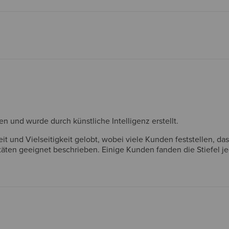
und wurde durch künstliche Intelligenz erstellt.
keit und Vielseitigkeit gelobt, wobei viele Kunden feststellen, 
vitäten geeignet beschrieben. Einige Kunden fanden die Stiefel 
h auch mehr Farboptionen. Insgesamt werden die Stiefel als ho