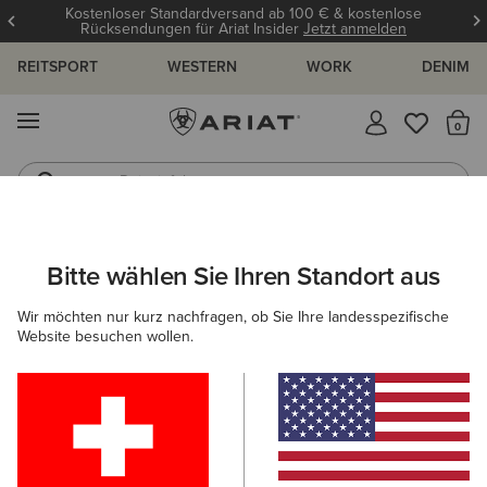
Kostenloser Standardversand ab 100 € & kostenlose
Rücksendungen für Ariat Insider
Jetzt anmelden
REITSPORT
WESTERN
WORK
DENIM
MENÜ
S
Reitstiefel
Jeans
ARIAT
WESTERN
WESTERNBEKLEIDUNG FÜR DAMEN
TOPS
Bitte wählen Sie Ihren Standort aus
C
Western T-Shirts für Damen
Wir möchten nur kurz nachfragen, ob Sie Ihre landesspezifische
Website besuchen wollen.
Westernhemden
Jacken
Denim
Hoodies & Swe
Filter & Sortieren
17 ARTIKEL