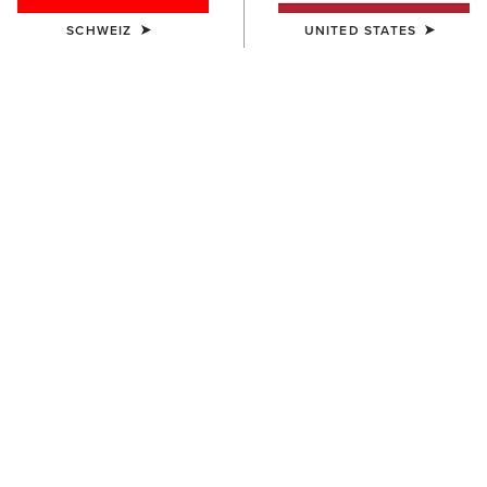
SCHWEIZ
UNITED STATES
DAMEN
DAMEN
Ariat Bull Rider Arched T-Shirt
Cowgirl at Heart T-Shirt
30,00 €
35,00 €
DAMEN
DAMEN
Star Spangled Rodeo T-Shirt
Cool It T-Shirt
35,00 €
30,00 €