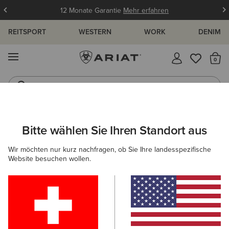
12 Monate Garantie
Mehr erfahren
REITSPORT
WESTERN
WORK
DENIM
MENÜ
S
Jeans
Westernstiefel
ARIAT
WESTERN
WESTERNBEKLEIDUNG FÜR DAMEN
TOPS
Bitte wählen Sie Ihren Standort aus
C
Western T-Shirts für Damen
Wir möchten nur kurz nachfragen, ob Sie Ihre landesspezifische
Website besuchen wollen.
Westernhemden
Jacken
Denim
Hoodies & Swe
17 ARTIKEL
Filter & Sortieren