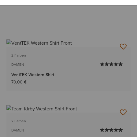
2 Farben
DAMEN
VentTEK Western Shirt
70,00 €
2 Farben
DAMEN