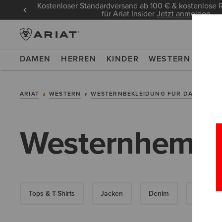
Kostenloser Standardversand ab 100 € & kostenlos
für Ariat Insider
Jetzt anmelden
DAMEN
HERREN
KINDER
WESTERN
WOR
ARIAT
WESTERN
WESTERNBEKLEIDUNG FÜR DAMEN
Westernhemde
Tops & T-Shirts
Jacken
Denim
Hoodies 