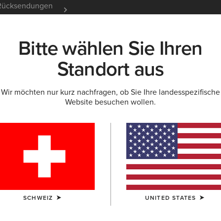
e Rücksendungen
12 Monate Garantie
Mehr er
Bitte wählen Sie Ihren
K
NEU & FEATURED
ARIAT LIFE
OUTLET
Standort aus
Wir möchten nur kurz nachfragen, ob Sie Ihre landesspezifische
WESTERNHEMDEN
Website besuchen wollen.
n & Westernblu
& Sweatshirts
Westernkleider & Röcke
SCHWEIZ
UNITED STATES