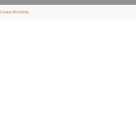
Cookie-Richtlinie
NFORMATION
ÜBER UNS
ndler finden
Über Ariat
ternational
Nachhaltigkeit
bs & Karriere
Presse
ößentabellen
Athleten
ue Fit
iefel-Reparaturservice