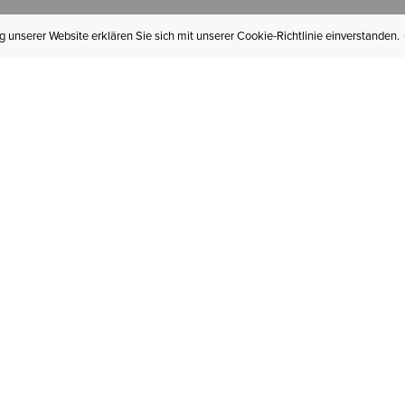
 unserer Website erklären Sie sich mit unserer Cookie-Richtlinie einverstanden.
MEIN KONTO
I
BESTELLSTATUS
RÜCKSENDUNGEN
Mein Konto
Hä
Newsletteranmeldung
In
GESCHENKGUTSCHEINE
Für später gespeichert
Jo
LIEFERUNG & VERSAND
Ariat Insider
Gr
GARANTIE
Tr
KLARNA
St
HILFE