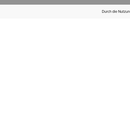
Durch die Nutzung
Werden Sie
Mitglied bei Ariat
Insider
Kostenloser Versand ab 100 €,
kostenlose Rücksendungen und
exklusive Vorteile!