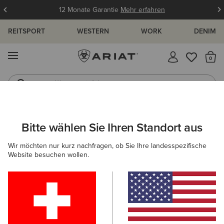
12 Monate Garantie
Mehr erfahren
REITSPORT
WESTERN
WORK
DENIM
MENÜ
S
Westernstiefel
Gummistiefel
ARIAT
DAMEN
WORK
BEKLEIDUNG
OBERBEKLEIDUNG
Bitte wählen Sie Ihren Standort aus
C
Arbeitsjacken für Frauen
Wir möchten nur kurz nachfragen, ob Sie Ihre landesspezifische
Website besuchen wollen.
Sweatshirts & Hoodies
Oberteile & T-Shirts
Arbeitsho
Filter & Sortieren
4 ARTIKEL