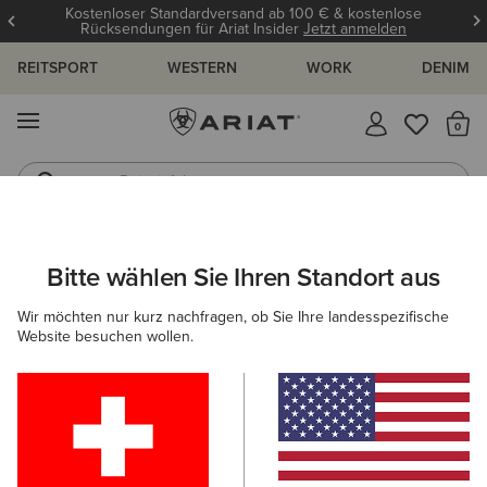
Kostenloser Standardversand ab 100 € & kostenlose
Rücksendungen für Ariat Insider
Jetzt anmelden
REITSPORT
WESTERN
WORK
DENIM
MENÜ
S
Reitstiefel
Jeans
ARIAT
DAMEN
WORK
BEKLEIDUNG
OBERBEKLEIDUNG
Bitte wählen Sie Ihren Standort aus
C
Arbeitsjacken für Frauen
Wir möchten nur kurz nachfragen, ob Sie Ihre landesspezifische
Website besuchen wollen.
Sweatshirts & Hoodies
Oberteile & T-Shirts
Arbeitsho
Filter & Sortieren
4 ARTIKEL