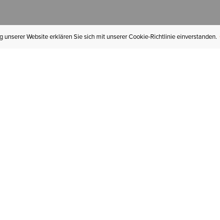
 unserer Website erklären Sie sich mit unserer Cookie-Richtlinie einverstanden.
MEIN KONTO
I
BESTELLSTATUS
RÜCKSENDUNGEN
Mein Konto
Hä
Newsletteranmeldung
In
GESCHENKGUTSCHEINE
Für später gespeichert
Jo
LIEFERUNG & VERSAND
Ariat Insider
Gr
GARANTIE
Tr
KLARNA