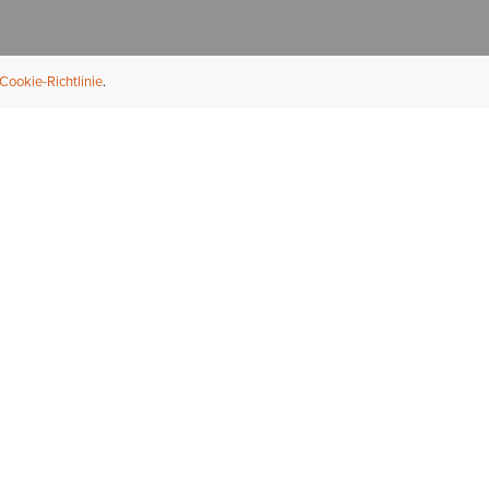
Cookie-Richtlinie
NFORMATION
ÜBER UNS
ndler finden
Über Ariat
ternational
Nachhaltigkeit
bs & Karriere
Presse
ößentabellen
Athleten
ue Fit