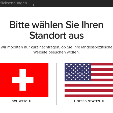
e Rücksendungen
12 Monate Garantie
Mehr er
Bitte wählen Sie Ihren
K
NEU & FEATURED
ARIAT LIFE
OUTLET
Standort aus
Wir möchten nur kurz nachfragen, ob Sie Ihre landesspezifische
ÖCKE
Website besuchen wollen.
ke im Western-St
Oberteile & T-Shirts
Pyjamas
SCHWEIZ
UNITED STATES