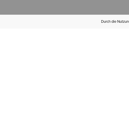
Durch die Nutzung
Werden Sie
Mitglied bei Ariat
Insider
Kostenloser Versand ab 100 €,