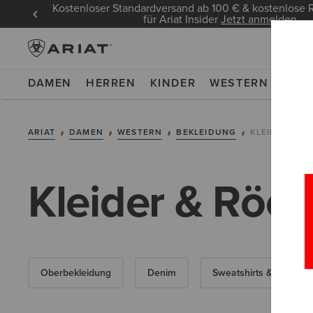
Kostenloser Standardversand ab 100 € & kostenlos
für Ariat Insider
Jetzt anmelden
DAMEN
HERREN
KINDER
WESTERN
WOR
ARIAT
DAMEN
WESTERN
BEKLEIDUNG
KLEIDER & R
Kleider & Röc
Oberbekleidung
Denim
Sweatshirts & Hoodies