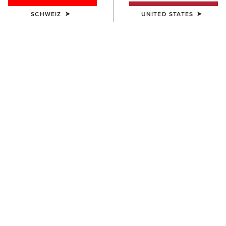
SCHWEIZ
UNITED STATES
DAMEN
DAMEN
Juliet Dress
Rosie Dress
70,00 €
70,00 €
BESTSELLER
NEU
DAMEN
DAMEN
Stellar Dress
Americana Skirt
70,00 €
60,00 €