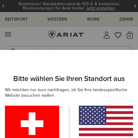
Kostenloser Standardversand ab 100 € & kostenlose
Rücksendungen für Ariat Insider
Jetzt anmelden
REITSPORT
WESTERN
WORK
DENIM
MENÜ
S
Gummistiefel
Reitstiefel
ARIAT
DAMEN
WESTERN
BEKLEIDUNG
KLEIDER & RÖCK
Bitte wählen Sie Ihren Standort aus
C
Kleider & Röcke im Western-Style für
Wir möchten nur kurz nachfragen, ob Sie Ihre landesspezifische
Damen
Website besuchen wollen.
Oberbekleidung
Denim
Sweatshirts & Hoodies
Filter & Sortieren
5 ARTIKEL