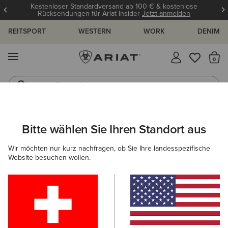
Kostenloser Standardversand ab 100 € & kostenlose
Rücksendungen für Ariat Insider
Jetzt anmelden
REITSPORT
WESTERN
WORK
DENIM
MENÜ
S
Reitstiefel
Jeans
ARIAT
DAMEN
WESTERN
BEKLEIDUNG
KLEIDER & RÖCK
Bitte wählen Sie Ihren Standort aus
C
Kleider & Röcke im Western-Style für
Wir möchten nur kurz nachfragen, ob Sie Ihre landesspezifische
Damen
Website besuchen wollen.
Oberbekleidung
Denim
Sweatshirts & Hoodies
Filter & Sortieren
6 ARTIKEL