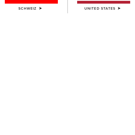
SCHWEIZ
UNITED STATES
DAMEN
DAMEN
Juliet Dress
Rosie Dress
70,00 €
70,00 €
DAMEN
DAMEN
Hampton Denim Dress
Bandito Dress
80,00 €
55,00 €
NEU
BESTSELLER