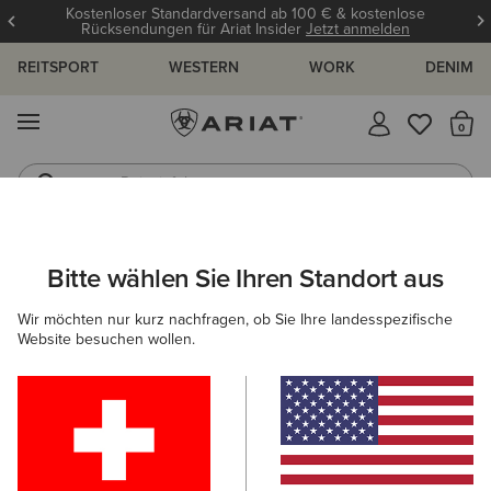
Kostenloser Standardversand ab 100 € & kostenlose
Rücksendungen für Ariat Insider
Jetzt anmelden
REITSPORT
WESTERN
WORK
DENIM
MENÜ
S
Reitstiefel
Jeans
ARIAT
DAMEN
WESTERN
BEKLEIDUNG
KLEIDER & RÖCK
Bitte wählen Sie Ihren Standort aus
C
Kleider & Röcke im Western-Style für
Wir möchten nur kurz nachfragen, ob Sie Ihre landesspezifische
Damen
Website besuchen wollen.
Oberbekleidung
Denim
Sweatshirts & Hoodies
Filter & Sortieren
6 ARTIKEL