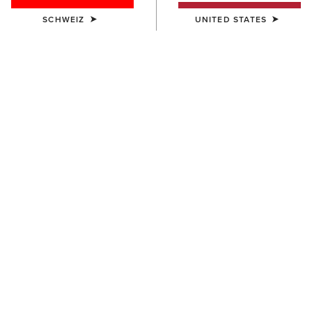
SCHWEIZ
UNITED STATES
BESTSELLER
DAMEN
DAMEN
Stellar Dress
Juliet Dress
70,00 €
70,00 €
NEU
DAMEN
DAMEN
Rosie Dress
Americana Skirt
70,00 €
60,00 €