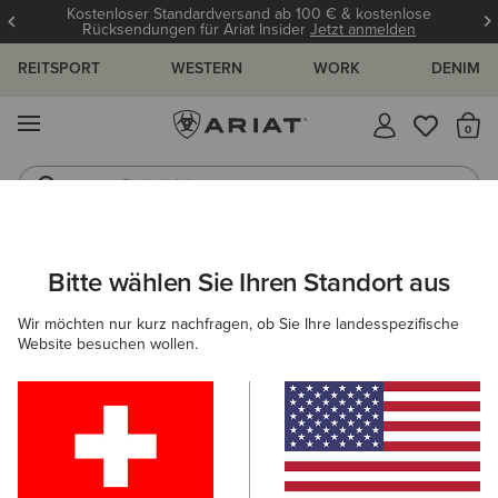
Kostenloser Standardversand ab 100 € & kostenlose
Rücksendungen für Ariat Insider
Jetzt anmelden
REITSPORT
WESTERN
WORK
DENIM
MENÜ
S
Reitstiefel
Jeans
ARIAT
DAMEN
WESTERN
BEKLEIDUNG
KLEIDER & RÖCK
Bitte wählen Sie Ihren Standort aus
C
Kleider & Röcke im Western-Style für
Wir möchten nur kurz nachfragen, ob Sie Ihre landesspezifische
Damen
Website besuchen wollen.
Oberbekleidung
Denim
Sweatshirts & Hoodies
Filter & Sortieren
6 ARTIKEL