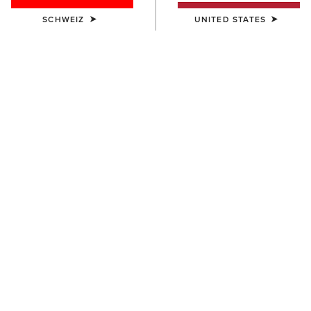
SCHWEIZ
UNITED STATES
NEU
DAMEN
DAMEN
Americana Skirt
Rosie Dress
60,00 €
70,00 €
BESTSELLER
DAMEN
DAMEN
Hampton Denim Dress
Stellar Dress
80,00 €
70,00 €