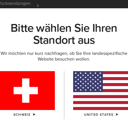
e Rücksendungen
12 Monate Garantie
Mehr er
Bitte wählen Sie Ihren
K
NEU & FEATURED
ARIAT LIFE
OUTLET
Standort aus
Wir möchten nur kurz nachfragen, ob Sie Ihre landesspezifische
Website besuchen wollen.
soires für Dam
rsen
Schals
SCHWEIZ
UNITED STATES