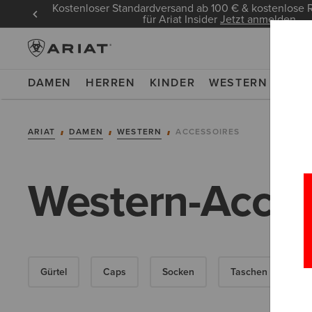
Kostenloser Standardversand ab 100 € & kostenlos
für Ariat Insider
Jetzt anmelden
DAMEN
HERREN
KINDER
WESTERN
WOR
ARIAT
DAMEN
WESTERN
ACCESSOIRES
Western-Acces
Gürtel
Caps
Socken
Taschen & Geldbö