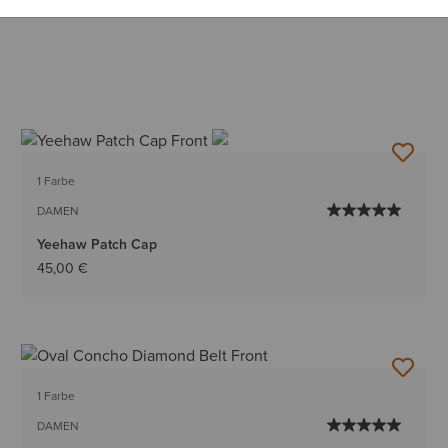
1 Farbe
DAMEN
Yeehaw Patch Cap
45,00 €
1 Farbe
DAMEN