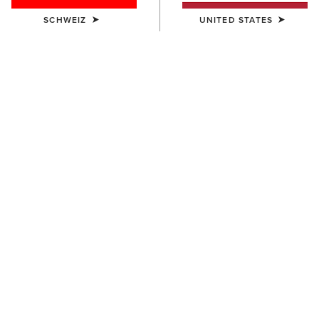
SCHWEIZ
UNITED STATES
DAMEN
DAMEN
Margo Crossbody Bag
Teagan Large Crossbody Bag
200,00 €
160,00 €
DAMEN
DAMEN
Teagan Small Crossbody Bag
Oval Concho Diamond Belt
130,00 €
95,00 €