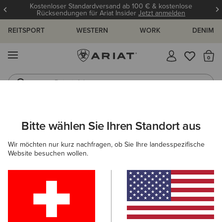
Kostenloser Standardversand ab 100 € & kostenlose
Rücksendungen für Ariat Insider
Jetzt anmelden
REITSPORT
WESTERN
WORK
DENIM
MENÜ
S
Reitstiefel
Jeans
ARIAT
DAMEN
WESTERN
ACCESSOIRES
Bitte wählen Sie Ihren Standort aus
C
Western-Accessoires für Damen
Wir möchten nur kurz nachfragen, ob Sie Ihre landesspezifische
Website besuchen wollen.
Gürtel
Caps
Socken
Taschen & Geldbörsen
Filter & Sortieren
21 ARTIKEL