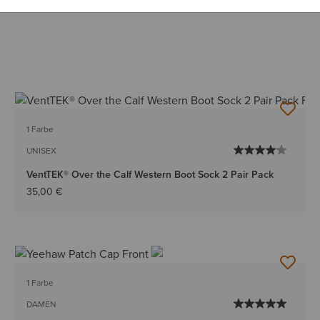
1 Farbe
UNISEX
VentTEK® Over the Calf Western Boot Sock 2 Pair Pack
35,00 €
1 Farbe
DAMEN