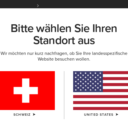
Kostenloser Standardversand ab 100 € & ko
für Ariat Insider
Jetzt anme
Bitte wählen Sie Ihren
K
NEU & FEATURED
ARIAT LIFE
OUTLET
Standort aus
Wir möchten nur kurz nachfragen, ob Sie Ihre landesspezifische
Website besuchen wollen.
soires für Dam
rsen
Schals
SCHWEIZ
UNITED STATES