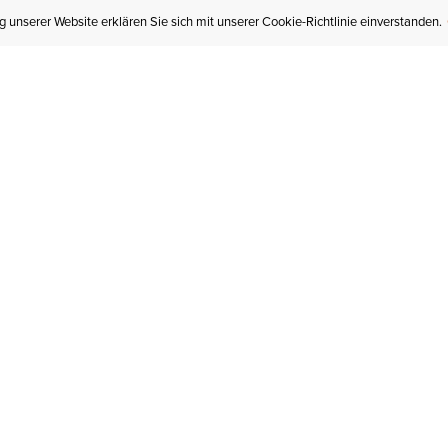
 unserer Website erklären Sie sich mit unserer Cookie-Richtlinie einverstanden.
MEIN KONTO
I
BESTELLSTATUS
RÜCKSENDUNGEN
Mein Konto
Hä
Newsletteranmeldung
In
GESCHENKGUTSCHEINE
Für später gespeichert
Jo
LIEFERUNG & VERSAND
Ariat Insider
Gr
GARANTIE
Tr
KLARNA
St
HILFE