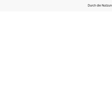
Durch die Nutzung
Werden Sie
Mitglied bei Ariat
Insider
Kostenloser Versand ab 100 €,
kostenlose Rücksendungen und
exklusive Vorteile!