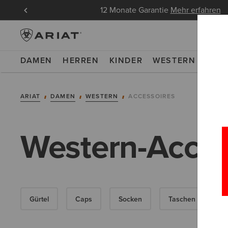
ndungen
12 Monate Garantie
Mehr erfahren
DAMEN
HERREN
KINDER
WESTERN
WOR
ARIAT
DAMEN
WESTERN
ACCESSOIRES
Western-Acces
Gürtel
Caps
Socken
Taschen & Geldbö