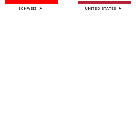
SCHWEIZ
UNITED STATES
BESTSELLER
DAMEN
DAMEN
Heritage R Toe Western Boot
Casanova X Toe Western
Boot
190,00 €
350,00 €
DAMEN
DAMEN
Casanova Star X Toe
Casanova X Toe Western
Western Boot
Boot
400,00 €
350,00 €