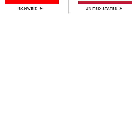
SCHWEIZ
UNITED STATES
UNISEX
UNISEX
Scout Chap
Scout Chap
100,00 €
100,00 €
DAMEN
DAMEN
Scout Zip Paddock Boot
Terrain Ease Waterproof Boot
120,00 €
140,00 €