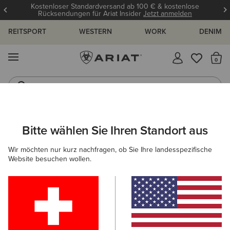
Kostenloser Standardversand ab 100 € & kostenlose
Rücksendungen für Ariat Insider
Jetzt anmelden
REITSPORT
WESTERN
WORK
DENIM
MENÜ
S
Reitstiefel
Jeans
ARIAT
DAMEN
REITEN
SCHUHE
Bitte wählen Sie Ihren Standort aus
C
Damen Reitstiefel und Reitschuhe
Wir möchten nur kurz nachfragen, ob Sie Ihre landesspezifische
Website besuchen wollen.
Reitstiefel
Stiefeletten
Chaps
Allwetter Reitsch
Filter & Sortieren
42 ARTIKEL