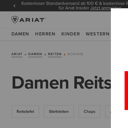
Kostenloser Standardversand ab 100 € & kostenlos
für Ariat Insider
Jetzt anmelden
DAMEN
HERREN
KINDER
WESTERN
WOR
ARIAT
DAMEN
REITEN
SCHUHE
Damen Reitsti
Reitstiefel
Stiefeletten
Chaps
Allwetter