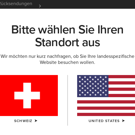
e Rücksendungen
12 Monate Garantie
Mehr er
Bitte wählen Sie Ihren
K
NEU & FEATURED
ARIAT LIFE
OUTLET
Standort aus
Wir möchten nur kurz nachfragen, ob Sie Ihre landesspezifische
Website besuchen wollen.
efel und Reitsch
 Reitschuhe
Ausdauerreiten
Stallschuhe
SCHWEIZ
UNITED STATES