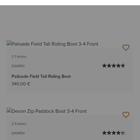
2 Farben
DAMEN
Palisade Field Tall Riding Boot
340,00 €
2 Farben
DAMEN