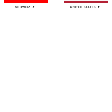
SCHWEIZ
UNITED STATES
DAMEN
DAMEN
Sunstopper 3.0 Show Shirt
Aptos Show Top
65,00 €
50,00 €
DAMEN
DAMEN
Aptos Vent 2.0 Show Shirt
Bellatrix Show Shirt
55,00 €
80,00 €