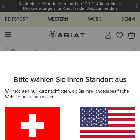
Kostenloser Standardversand ab 100 € & kostenlose
Rücksendungen für Ariat Insider
Jetzt anmelden
REITSPORT
WESTERN
WORK
DENIM
MENÜ
S
Reitstiefel
Jeans
ARIAT
DAMEN
REITEN
BEKLEIDUNG
TURNIERBEKLEIDU
Bitte wählen Sie Ihren Standort aus
C
Damen Turnierblusen und Turnierjackets
Wir möchten nur kurz nachfragen, ob Sie Ihre landesspezifische
Website besuchen wollen.
Oberbekleidung
Sweatshirts & Hoodies
Oberteile & T
Filter & Sortieren
25 ARTIKEL