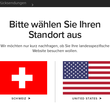
e Rücksendungen
12 Monate Garantie
Mehr er
Bitte wählen Sie Ihren
K
NEU & FEATURED
ARIAT LIFE
OUTLET
Standort aus
Wir möchten nur kurz nachfragen, ob Sie Ihre landesspezifische
Website besuchen wollen.
l für Damen
SCHWEIZ
UNITED STATES