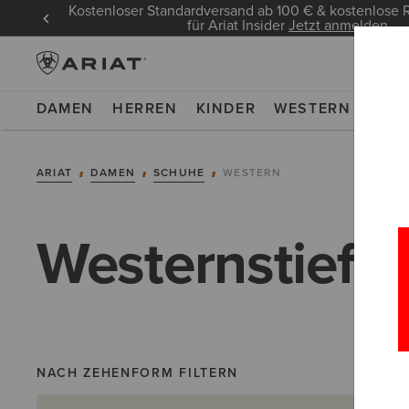
Kostenloser Standardversand ab 100 € & kostenlos
für Ariat Insider
Jetzt anmelden
DAMEN
HERREN
KINDER
WESTERN
WOR
ARIAT
DAMEN
SCHUHE
WESTERN
Westernstiefe
NACH ZEHENFORM FILTERN