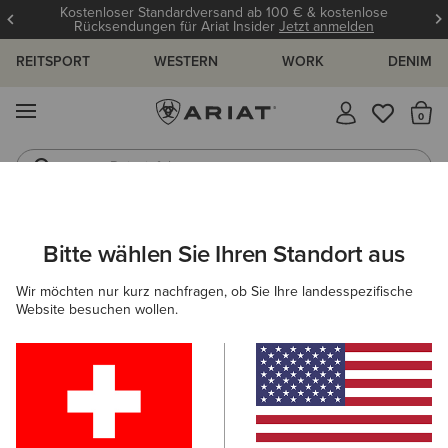
Kostenloser Standardversand ab 100 € & kostenlose
Rücksendungen für Ariat Insider
Jetzt anmelden
REITSPORT
WESTERN
WORK
DENIM
MENÜ
S
Reitstiefel
Jeans
ARIAT
DAMEN
SCHUHE
WASSERDICHTE SCHUHE
Bitte wählen Sie Ihren Standort aus
C
Wasserdichte Stiefel für Damen
Wir möchten nur kurz nachfragen, ob Sie Ihre landesspezifische
Website besuchen wollen.
Reiten
Country
Western
Work
Gummistie
Filter & Sortieren
63 ARTIKEL