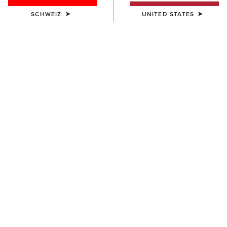
SCHWEIZ
UNITED STATES
DAMEN
DAMEN
Riveter Chelsea Waterproof
Bampton Waterproof Boot
Composite Toe Work Boot
180,00 €
170,00 €
DAMEN
DAMEN
Terrain Sherpa Waterproof
Swinbrook Rubber Boot
Boot
155,00 €
165,00 €