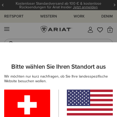
Kostenloser Standardversand ab 100 € & kostenlose
Rücksendungen für Ariat Insider
Jetzt anmelden
REITSPORT
WESTERN
WORK
DENIM
MENÜ
S
Jeans
Westernstiefel
ARIAT
DAMEN
SCHUHE
WASSERDICHTE SCHUHE
Bitte wählen Sie Ihren Standort aus
C
Wasserdichte Stiefel für Damen
Wir möchten nur kurz nachfragen, ob Sie Ihre landesspezifische
Website besuchen wollen.
Reiten
Country
Western
Work
Gummistie
63 ARTIKEL
Filter & Sortieren