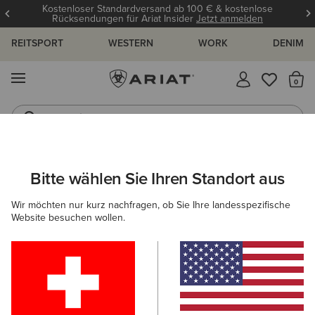
Kostenloser Standardversand ab 100 € & kostenlose
Rücksendungen für Ariat Insider
Jetzt anmelden
REITSPORT
WESTERN
WORK
DENIM
MENÜ
S
Jeans
Westernstiefel
ARIAT
DAMEN
FEATURED
FÜR REGENTAGE
Bitte wählen Sie Ihren Standort aus
C
Für Regentage
Wir möchten nur kurz nachfragen, ob Sie Ihre landesspezifische
Website besuchen wollen.
Reitkollektion Für Warme Tage
Für Warme Tage
Für 
Filter & Sortieren
68 ARTIKEL