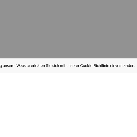
 unserer Website erklären Sie sich mit unserer Cookie-Richtlinie einverstanden.
MEIN KONTO
I
BESTELLSTATUS
RÜCKSENDUNGEN
Mein Konto
Hä
Newsletteranmeldung
In
GESCHENKGUTSCHEINE