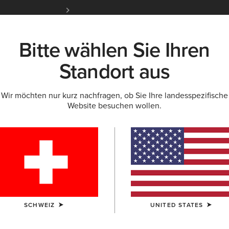
Kostenloser Standardversand ab 100 € & ko
für Ariat Insider
Jetzt anme
Bitte wählen Sie Ihren
K
NEU & FEATURED
ARIAT LIFE
OUTLET
Standort aus
Wir möchten nur kurz nachfragen, ob Sie Ihre landesspezifische
Website besuchen wollen.
men
H LEIBHÖHE
SCHWEIZ
UNITED STATES