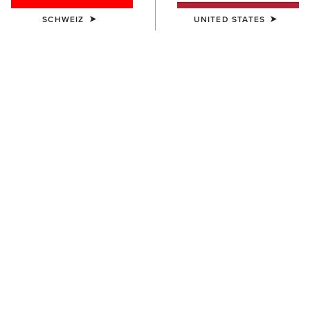
SCHWEIZ
UNITED STATES
UNISEX
UNISEX
TEK Grip Glove
Insulated Tek Grip Gloves
33,00 €
52,00 €
UNISEX
Tek Grip Gloves
33,00 €