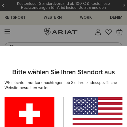
Kostenloser Standardversand ab 100 € & kostenlose
Rücksendungen für Ariat Insider
Jetzt anmelden
REITSPORT
WESTERN
WORK
DENIM
MENÜ
S
Reitstiefel
Jeans
ARIAT
DAMEN
ACCESSOIRES
HANDSCHUHE
Bitte wählen Sie Ihren Standort aus
C
Reithandschuhe Damen
Wir möchten nur kurz nachfragen, ob Sie Ihre landesspezifische
Website besuchen wollen.
Mützen & Caps
Taschen
Gürtel
Geldbörsen
Filter & Sortieren
3 ARTIKEL