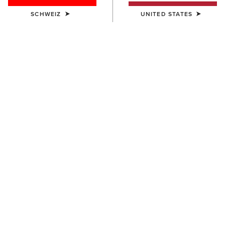
SCHWEIZ
UNITED STATES
UNISEX
UNISEX
TEK Grip Glove
Insulated Tek Grip Gloves
33,00 €
52,00 €
UNISEX
Tek Grip Gloves
33,00 €