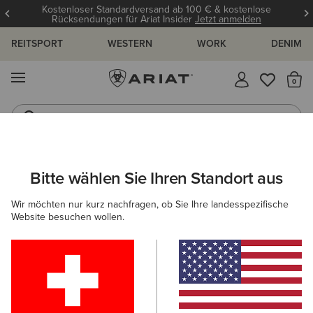
Kostenloser Standardversand ab 100 € & kostenlose
Rücksendungen für Ariat Insider
Jetzt anmelden
REITSPORT
WESTERN
WORK
DENIM
MENÜ
S
Gummistiefel
Reitstiefel
ARIAT
DAMEN
ACCESSOIRES
HANDSCHUHE
Bitte wählen Sie Ihren Standort aus
C
Reithandschuhe Damen
Wir möchten nur kurz nachfragen, ob Sie Ihre landesspezifische
Website besuchen wollen.
Mützen & Caps
Taschen
Gürtel
Geldbörsen
3 ARTIKEL
Filter & Sortieren