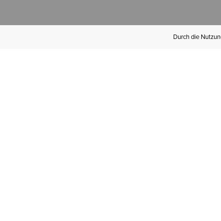
Durch die Nutzung
Werden Sie
Mitglied bei Ariat
Insider
Kostenloser Versand ab 100 €,