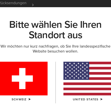
e Rücksendungen
12 Monate Garantie
Mehr er
Bitte wählen Sie Ihren
K
NEU & FEATURED
ARIAT LIFE
OUTLET
Standort aus
Wir möchten nur kurz nachfragen, ob Sie Ihre landesspezifische
ÖRTASCHEN
Website besuchen wollen.
schen für Dame
SCHWEIZ
UNITED STATES