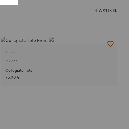
4 ARTIKEL
1 Farbe
UNISEX
Collegiate Tote
75,00 €