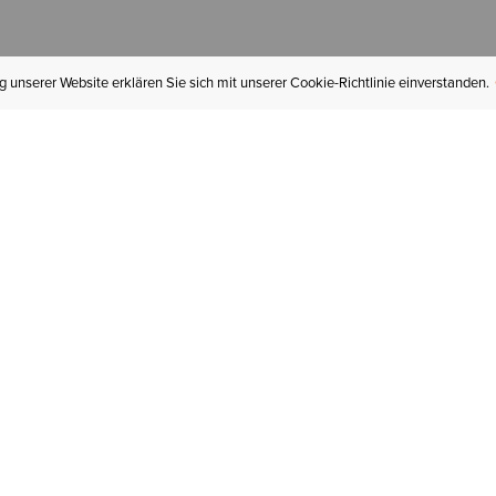
 unserer Website erklären Sie sich mit unserer Cookie-Richtlinie einverstanden.
MEIN KONTO
I
BESTELLSTATUS
RÜCKSENDUNGEN
Mein Konto
Hä
Newsletteranmeldung
In
GESCHENKGUTSCHEINE
Für später gespeichert
Jo
LIEFERUNG & VERSAND
Ariat Insider
Gr
GARANTIE
Tr
KLARNA