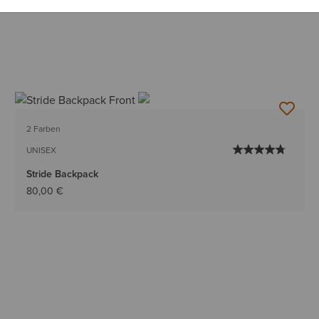
2 Farben
UNISEX
Stride Backpack
80,00 €