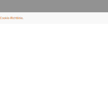
Cookie-Richtlinie
NFORMATION
ÜBER UNS
ndler finden
Über Ariat
ternational
Nachhaltigkeit
bs & Karriere
Presse
ößentabellen
Athleten
ue Fit