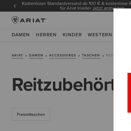
Kostenloser Standardversand ab 100 € & kostenlos
für Ariat Insider
Jetzt anmelden
DAMEN
HERREN
KINDER
WESTERN
WOR
ARIAT
DAMEN
ACCESSOIRES
TASCHEN
REITZUBEH
Reitzubehörta
Freizeittaschen