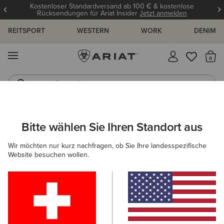
Kostenloser Standardversand ab 100 € & kostenlose
Rücksendungen für Ariat Insider
Jetzt anmelden
REITSPORT
WESTERN
WORK
DENIM
MENÜ
S
Reitstiefel
Jeans
ARIAT
NEU & FEATURED
KOLLEKTIONEN
WEXFORD KOLLE
Bitte wählen Sie Ihren Standort aus
C
Wexford Kollektion
Wir möchten nur kurz nachfragen, ob Sie Ihre landesspezifische
Website besuchen wollen.