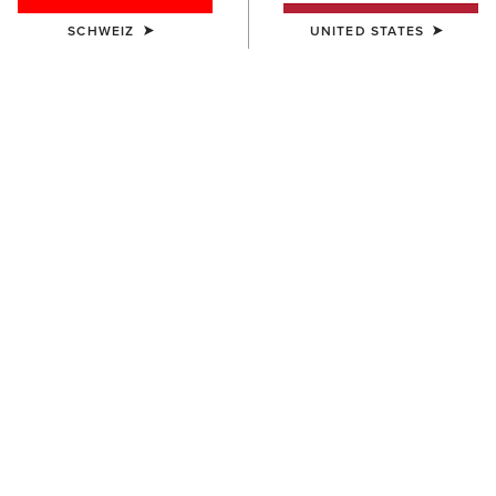
SCHWEIZ
UNITED STATES
VOM FELD IN DIE STADT
DIE WEXFORD-
KOLLEKTION