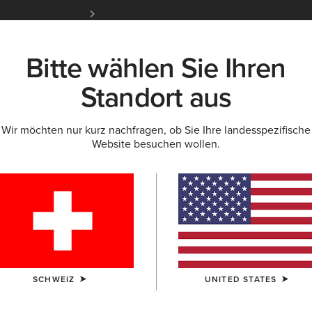
Kostenloser Standardversand ab 100 € & ko
für Ariat Insider
Jetzt anme
Bitte wählen Sie Ihren
K
NEU & FEATURED
ARIAT LIFE
OUTLET
Standort aus
Wir möchten nur kurz nachfragen, ob Sie Ihre landesspezifische
Website besuchen wollen.
schlecht
Filtern Nach Größe
SCHWEIZ
UNITED STATES