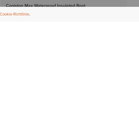
Coniston Max Waterproof Insulated Boot
380,00 €
Cookie-Richtlinie
1 Farbe
DAMEN
Terrain Blaze Waterproof Boot
165,00 €
1 Farbe
DAMEN