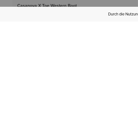
Casanova X Toe Western Boot
350,00 €
Durch die Nutzung
2 Farben
DAMEN
Stable 2.0 Insulated Jacket
105,00 €
2 Farben
DAMEN