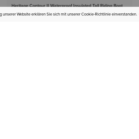
Heritage Contour II Waterproof Insulated Tall Riding Boot
340,00 €
 unserer Website erklären Sie sich mit unserer Cookie-Richtlinie einverstanden.
3 Farben
DAMEN
Harper Waterproof Boot
190,00 €
4 Farben
HERREN