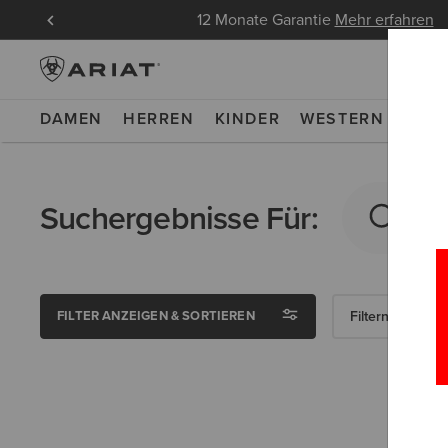
ndungen
12 Monate Garantie
Mehr erfahren
DAMEN
HERREN
KINDER
WESTERN
WOR
Suchergebnisse Für:
FILTER ANZEIGEN & SORTIEREN
Filtern Nach Ge