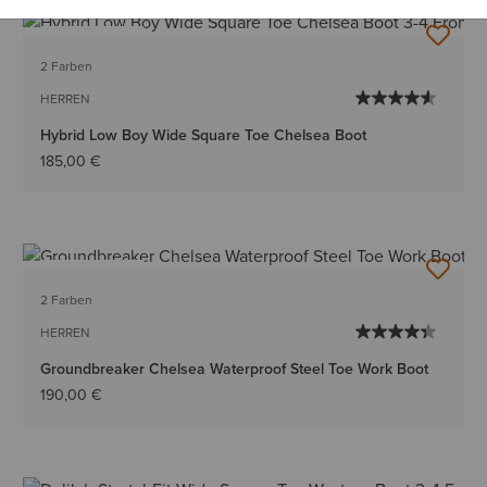
BESTSELLER
2 Farben
HERREN
Hybrid Low Boy Wide Square Toe Chelsea Boot
185,00 €
BESTSELLER
2 Farben
HERREN
Groundbreaker Chelsea Waterproof Steel Toe Work Boot
190,00 €