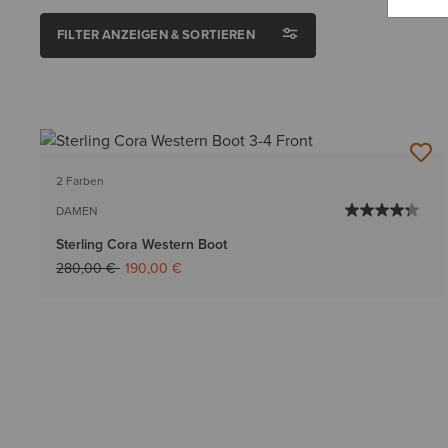
FILTER ANZEIGEN & SORTIEREN
2 Farben
DAMEN
Sterling Cora Western Boot
Reduziert von
auf
280,00 €
190,00 €