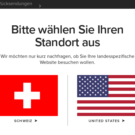
e Rücksendungen
12 Monate Garantie
Mehr er
Bitte wählen Sie Ihren
K
NEU & FEATURED
ARIAT LIFE
OUTLET
Standort aus
Wir möchten nur kurz nachfragen, ob Sie Ihre landesspezifische
Website besuchen wollen.
-Outlet für Dam
SCHWEIZ
UNITED STATES