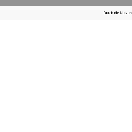
Durch die Nutzung
Werden Sie
Mitglied bei Ariat
Insider
Kostenloser Versand ab 100 €,
kostenlose Rücksendungen und
exklusive Vorteile!