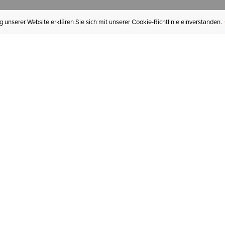
 unserer Website erklären Sie sich mit unserer Cookie-Richtlinie einverstanden.
MEIN KONTO
I
BESTELLSTATUS
RÜCKSENDUNGEN
Mein Konto
Hä
Newsletteranmeldung
In
GESCHENKGUTSCHEINE
Für später gespeichert
Jo
LIEFERUNG & VERSAND
Ariat Insider
Gr
GARANTIE
Tr
KLARNA
St
HILFE