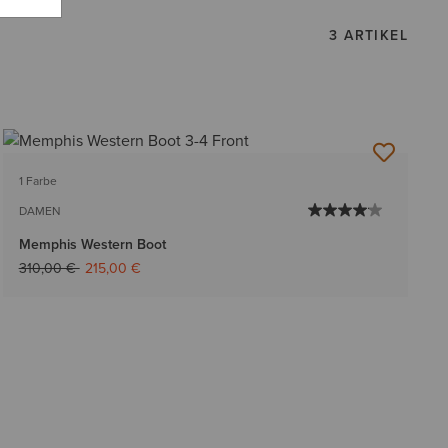
3 ARTIKEL
1 Farbe
DAMEN
Memphis Western Boot
Reduziert von
auf
310,00 €
215,00 €