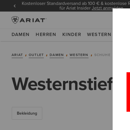
Kostenloser Standardversand ab 100 € & kostenlos
für Ariat Insider
Jetzt anmelden
DAMEN
HERREN
KINDER
WESTERN
WOR
ARIAT
OUTLET
DAMEN
WESTERN
SCHUHE
Westernstiefel
Bekleidung