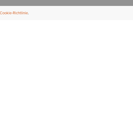
Cookie-Richtlinie
NFORMATION
ÜBER UNS
ndler finden
Über Ariat
ternational
Nachhaltigkeit
bs & Karriere
Presse
ößentabellen
Athleten
ue Fit
iefel-Reparaturservice