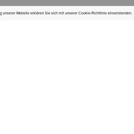
 unserer Website erklären Sie sich mit unserer Cookie-Richtlinie einverstanden.
MEIN KONTO
I
BESTELLSTATUS
RÜCKSENDUNGEN
Mein Konto
Hä
Newsletteranmeldung
In
GESCHENKGUTSCHEINE
Für später gespeichert
Jo
LIEFERUNG & VERSAND
Ariat Insider
Gr
GARANTIE
Tr
KLARNA
St
HILFE