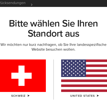
e Rücksendungen
12 Monate Garantie
Mehr er
Bitte wählen Sie Ihren
K
NEU & FEATURED
ARIAT LIFE
OUTLET
Standort aus
Wir möchten nur kurz nachfragen, ob Sie Ihre landesspezifische
Website besuchen wollen.
-Outlet für Dam
SCHWEIZ
UNITED STATES