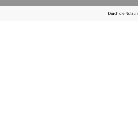
Durch die Nutzung
Werden Sie
Mitglied bei Ariat
Insider
Kostenloser Versand ab 100 €,
kostenlose Rücksendungen und
exklusive Vorteile!