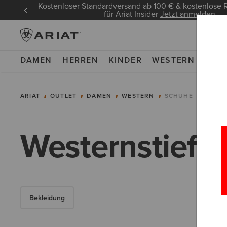
Kostenloser Standardversand ab 100 € & kostenlos
für Ariat Insider
Jetzt anmelden
DAMEN
HERREN
KINDER
WESTERN
WOR
ARIAT
OUTLET
DAMEN
WESTERN
SCHUHE
Westernstiefel
Bekleidung