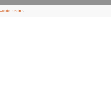
Cookie-Richtlinie
NFORMATION
ÜBER UNS
ndler finden
Über Ariat
ternational
Nachhaltigkeit
bs & Karriere
Presse
ößentabellen
Athleten
ue Fit
iefel-Reparaturservice