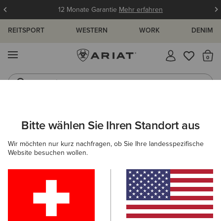
12 Monate Garantie
Mehr erfahren
REITSPORT
WESTERN
WORK
DENIM
MENÜ
S
Jeans
Westernstiefel
ARIAT
OUTLET
DAMEN
WESTERN
SCHUHE
Bitte wählen Sie Ihren Standort aus
C
Westernstiefel-Outlet für Damen
Wir möchten nur kurz nachfragen, ob Sie Ihre landesspezifische
Website besuchen wollen.
Bekleidung
Filter & Sortieren
3 ARTIKEL