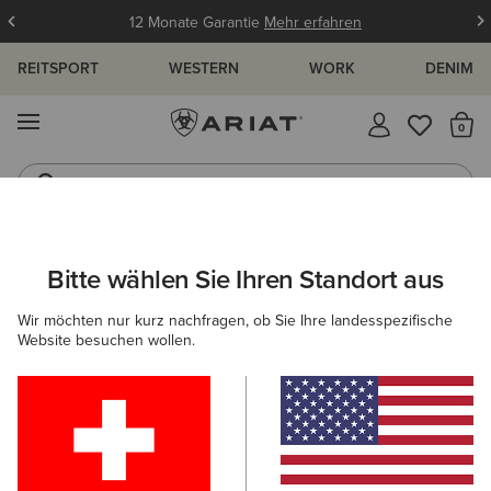
12 Monate Garantie
Mehr erfahren
REITSPORT
WESTERN
WORK
DENIM
MENÜ
S
Westernstiefel
Gummistiefel
ARIAT
OUTLET
DAMEN
WESTERN
SCHUHE
Bitte wählen Sie Ihren Standort aus
C
Westernstiefel-Outlet für Damen
Wir möchten nur kurz nachfragen, ob Sie Ihre landesspezifische
Website besuchen wollen.
Bekleidung
3 ARTIKEL
Filter & Sortieren