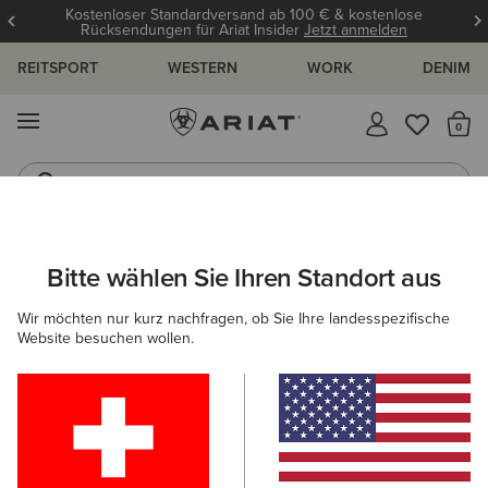
Kostenloser Standardversand ab 100 € & kostenlose
Rücksendungen für Ariat Insider
Jetzt anmelden
REITSPORT
WESTERN
WORK
DENIM
MENÜ
S
Reitstiefel
Jeans
ARIAT
OUTLET
DAMEN
WESTERN
SCHUHE
Bitte wählen Sie Ihren Standort aus
C
Westernstiefel-Outlet für Damen
Wir möchten nur kurz nachfragen, ob Sie Ihre landesspezifische
Website besuchen wollen.
Bekleidung
3 ARTIKEL
Filter & Sortieren