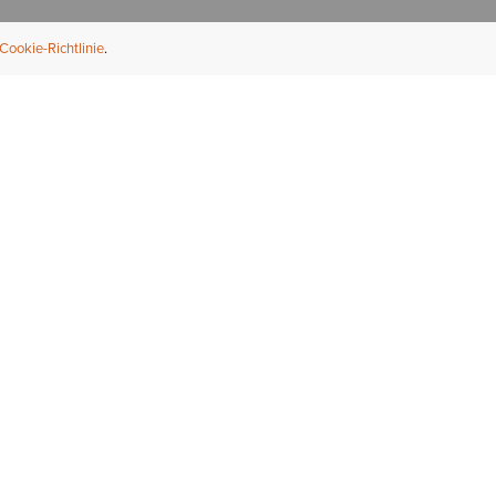
Cookie-Richtlinie
NFORMATION
ÜBER UNS
ndler finden
Über Ariat
ternational
Nachhaltigkeit
bs & Karriere
Presse
ößentabellen
Athleten
ue Fit
iefel-Reparaturservice