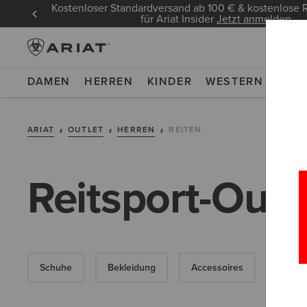
Kostenloser Standardversand ab 100 € & kostenlos
für Ariat Insider
Jetzt anmelden
DAMEN
HERREN
KINDER
WESTERN
WOR
ARIAT
OUTLET
HERREN
REITEN
Reitsport-Outl
Schuhe
Bekleidung
Accessoires