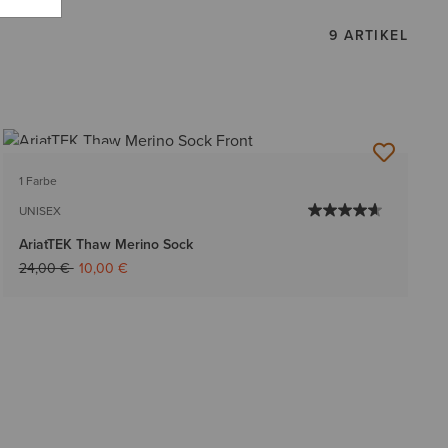
9 ARTIKEL
BESTSELLER
1 Farbe
UNISEX
AriatTEK Thaw Merino Sock
Reduziert von
auf
24,00 €
10,00 €