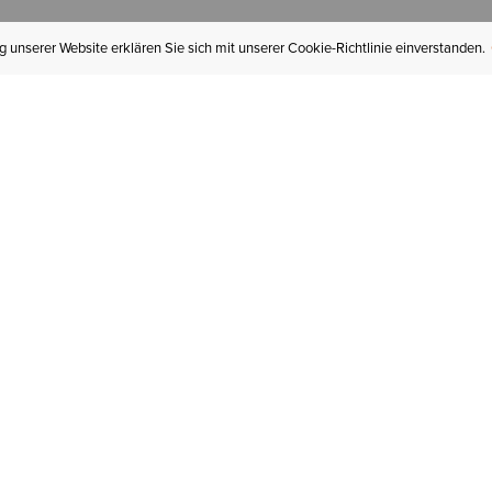
 unserer Website erklären Sie sich mit unserer Cookie-Richtlinie einverstanden.
MEIN KONTO
I
BESTELLSTATUS
RÜCKSENDUNGEN
Mein Konto
Hä
Newsletteranmeldung
In
GESCHENKGUTSCHEINE
Für später gespeichert
Jo
LIEFERUNG & VERSAND
Ariat Insider
Gr
GARANTIE
Tr
KLARNA
St
HILFE