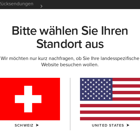
e Rücksendungen
12 Monate Garantie
Mehr er
Bitte wählen Sie Ihren
K
NEU & FEATURED
ARIAT LIFE
OUTLET
Standort aus
Wir möchten nur kurz nachfragen, ob Sie Ihre landesspezifische
Website besuchen wollen.
et für Herren
SCHWEIZ
UNITED STATES