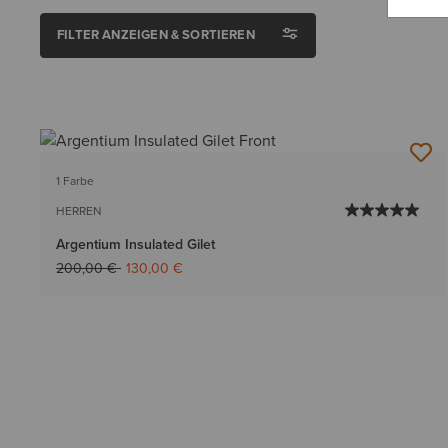
FILTER ANZEIGEN & SORTIEREN
1 Farbe
HERREN
Argentium Insulated Gilet
Reduziert von
auf
200,00 €
130,00 €