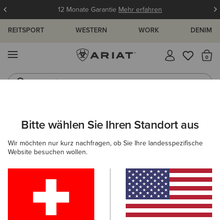
12 Monate Garantie
Mehr erfahren
REITSPORT
WESTERN
WORK
DENIM
MENÜ
S
Jeans
Westernstiefel
ARIAT
OUTLET
HERREN
REITEN
Bitte wählen Sie Ihren Standort aus
C
Reitsport-Outlet für Herren
Wir möchten nur kurz nachfragen, ob Sie Ihre landesspezifische
Website besuchen wollen.
Schuhe
Bekleidung
Accessoires
Filter & Sortieren
9 ARTIKEL