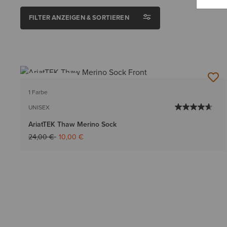
FILTER ANZEIGEN & SORTIEREN
BESTSELLER
1 Farbe
UNISEX
AriatTEK Thaw Merino Sock
Reduziert von
auf
24,00 €
10,00 €