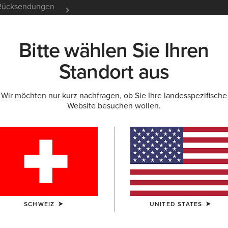
e Rücksendungen
12 Monate Garantie
Mehr er
Bitte wählen Sie Ihren
K
NEU & FEATURED
ARIAT LIFE
OUTLET
Standort aus
Wir möchten nur kurz nachfragen, ob Sie Ihre landesspezifische
Website besuchen wollen.
et für Herren
SCHWEIZ
UNITED STATES