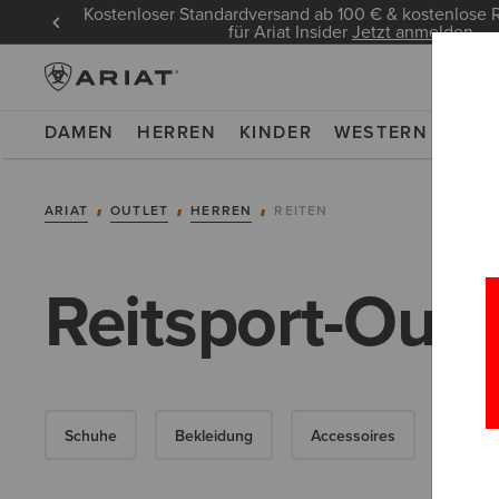
Kostenloser Standardversand ab 100 € & kostenlos
für Ariat Insider
Jetzt anmelden
DAMEN
HERREN
KINDER
WESTERN
WOR
ARIAT
OUTLET
HERREN
REITEN
Reitsport-Outl
Schuhe
Bekleidung
Accessoires