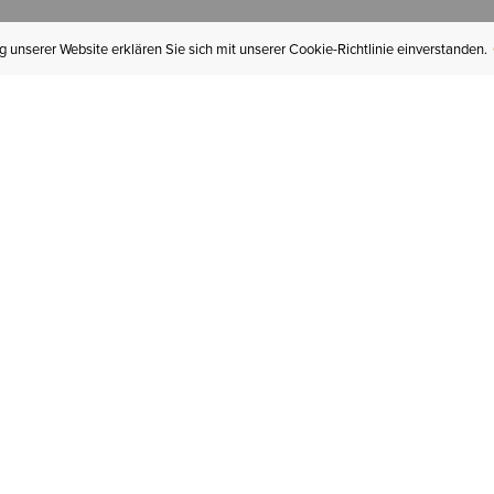
 unserer Website erklären Sie sich mit unserer Cookie-Richtlinie einverstanden.
MEIN KONTO
I
BESTELLSTATUS
RÜCKSENDUNGEN
Mein Konto
Hä
Newsletteranmeldung
In
GESCHENKGUTSCHEINE
Für später gespeichert
Jo
LIEFERUNG & VERSAND
Ariat Insider
Gr
GARANTIE
Tr
KLARNA
St
HILFE