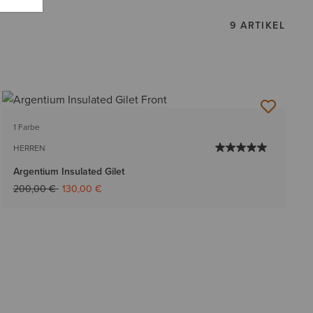
9 ARTIKEL
1 Farbe
HERREN
Argentium Insulated Gilet
Reduziert von
auf
200,00 €
130,00 €