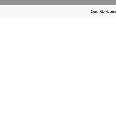
Durch die Nutzung
Werden Sie
Mitglied bei Ariat
Insider
Kostenloser Versand ab 100 €,
kostenlose Rücksendungen und
exklusive Vorteile!