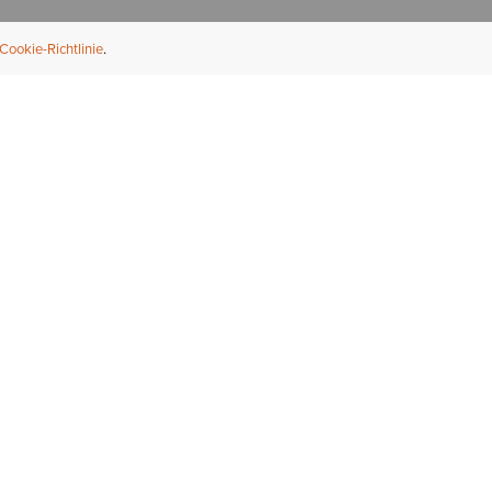
Cookie-Richtlinie
NFORMATION
ÜBER UNS
ndler finden
Über Ariat
ternational
Nachhaltigkeit
bs & Karriere
Presse
ößentabellen
Athleten
ue Fit
iefel-Reparaturservice