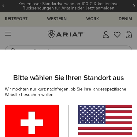
Kostenloser Standardversand ab 100 € & kostenlose
Rücksendungen für Ariat Insider
Jetzt anmelden
REITSPORT
WESTERN
WORK
DENIM
MENÜ
S
Reitstiefel
Jeans
ARIAT
OUTLET
HERREN
COUNTRY
SCHUHE
Bitte wählen Sie Ihren Standort aus
C
Beliebte Suchbegriffe:
Wir möchten nur kurz nachfragen, ob Sie Ihre landesspezifische
Website besuchen wollen.
Stiefel
Schuhe
Jeans
Shirt