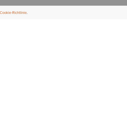
Cookie-Richtlinie
NFORMATION
ÜBER UNS
ndler finden
Über Ariat
ternational
Nachhaltigkeit
bs & Karriere
Presse
ößentabellen
Athleten
ue Fit
iefel-Reparaturservice