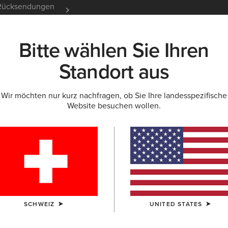
e Rücksendungen
12 Monate Garantie
Mehr er
Bitte wählen Sie Ihren
K
NEU & FEATURED
ARIAT LIFE
OUTLET
Standort aus
Wir möchten nur kurz nachfragen, ob Sie Ihre landesspezifische
Website besuchen wollen.
Beliebte Suchbegriffe:
Stiefel
SCHWEIZ
UNITED STATES
Schuhe