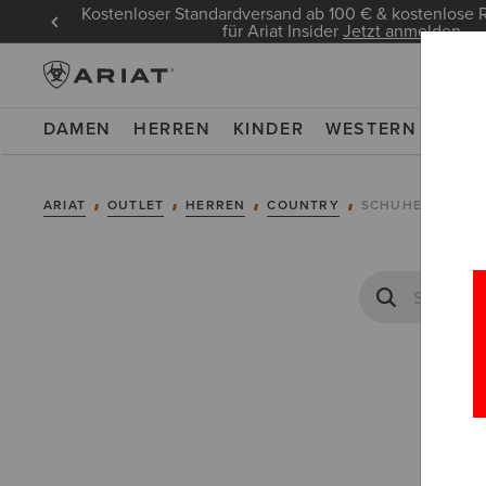
Kostenloser Standardversand ab 100 € & kostenlos
für Ariat Insider
Jetzt anmelden
DAMEN
HERREN
KINDER
WESTERN
WOR
ARIAT
OUTLET
HERREN
COUNTRY
SCHUHE