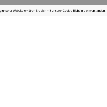
 unserer Website erklären Sie sich mit unserer Cookie-Richtlinie einverstanden.
MEIN KONTO
I
BESTELLSTATUS
RÜCKSENDUNGEN
Mein Konto
Hä
Newsletteranmeldung
In
GESCHENKGUTSCHEINE
Für später gespeichert
Jo
LIEFERUNG & VERSAND
Ariat Insider
Gr
GARANTIE
Tr
KLARNA
St
HILFE