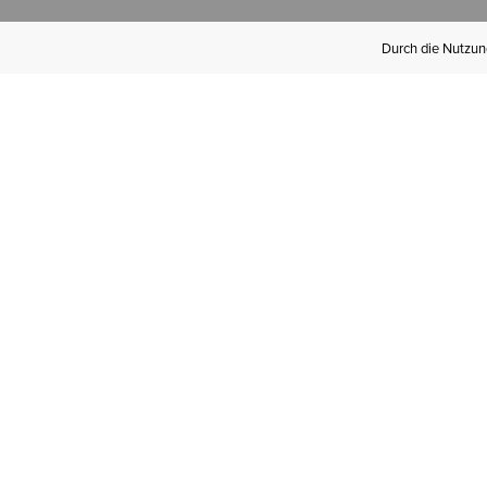
Durch die Nutzung
Werden Sie
Mitglied bei Ariat
Insider
Kostenloser Versand ab 100 €,
kostenlose Rücksendungen und
exklusive Vorteile!