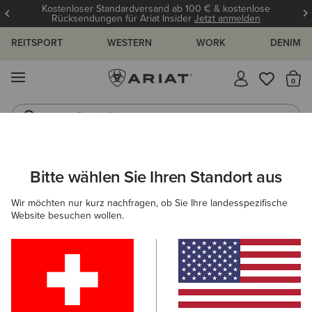
Kostenloser Standardversand ab 100 € & kostenlose
Rücksendungen für Ariat Insider
Jetzt anmelden
REITSPORT
WESTERN
WORK
DENIM
MENÜ
S
Reitstiefel
Jeans
ARIAT
OUTLET
HERREN
COUNTRY
SCHUHE
Bitte wählen Sie Ihren Standort aus
C
Beliebte Suchbegriffe:
Wir möchten nur kurz nachfragen, ob Sie Ihre landesspezifische
Website besuchen wollen.
Stiefel
Schuhe
Jeans
Shirt