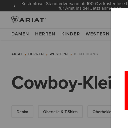
Kostenloser Standardversand ab 100 € & kostenlos
für Ariat Insider
Jetzt anmelden
DAMEN
HERREN
KINDER
WESTERN
WOR
ARIAT
HERREN
WESTERN
BEKLEIDUNG
Cowboy-Kleidu
Denim
Oberteile & T-Shirts
Oberbekleidung