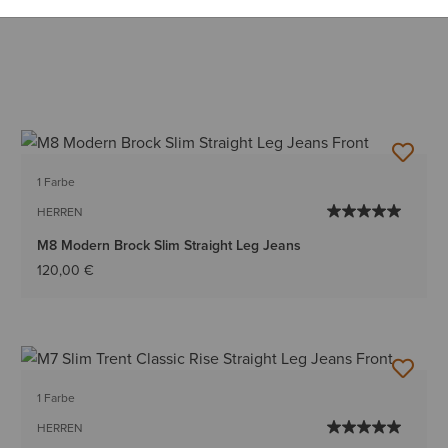
1 Farbe
HERREN
M8 Modern Brock Slim Straight Leg Jeans
120,00 €
1 Farbe
HERREN