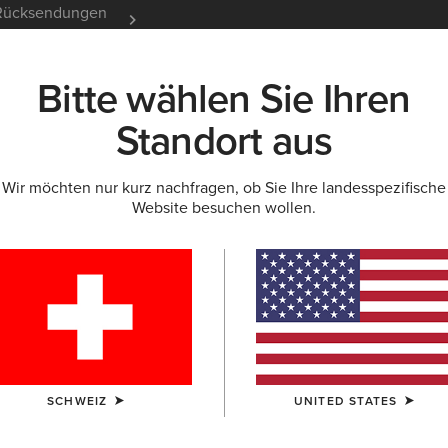
e Rücksendungen
12 Monate Garantie
Mehr er
Bitte wählen Sie Ihren
K
NEU & FEATURED
ARIAT LIFE
OUTLET
Standort aus
Wir möchten nur kurz nachfragen, ob Sie Ihre landesspezifische
Website besuchen wollen.
ng für Herren
Sweatshirts & Hoodies
SCHWEIZ
UNITED STATES