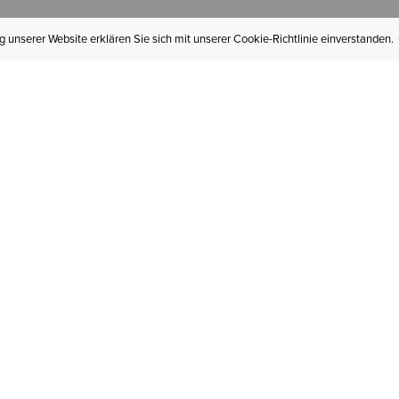
 unserer Website erklären Sie sich mit unserer Cookie-Richtlinie einverstanden.
MEIN KONTO
I
BESTELLSTATUS
RÜCKSENDUNGEN
Mein Konto
Hä
Newsletteranmeldung
In
GESCHENKGUTSCHEINE
Für später gespeichert
Jo
LIEFERUNG & VERSAND
Ariat Insider
Gr
GARANTIE
Tr
KLARNA
St
HILFE