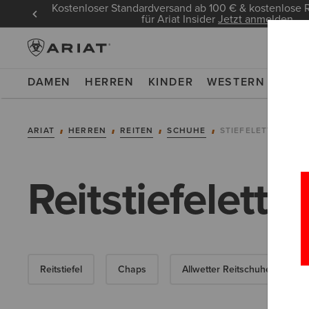
Kostenloser Standardversand ab 100 € & kostenlos
für Ariat Insider
Jetzt anmelden
DAMEN
HERREN
KINDER
WESTERN
WOR
ARIAT
HERREN
REITEN
SCHUHE
STIEFELETTEN
Reitstiefelette
Reitstiefel
Chaps
Allwetter Reitschuhe