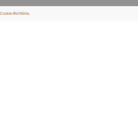
Cookie-Richtlinie
NFORMATION
ÜBER UNS
ndler finden
Über Ariat
ternational
Nachhaltigkeit
bs & Karriere
Presse
ößentabellen
Athleten
ue Fit
iefel-Reparaturservice