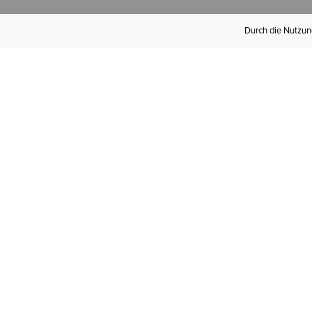
Durch die Nutzung
Werden Sie
Mitglied bei Ariat
Insider
Kostenloser Versand ab 100 €,
kostenlose Rücksendungen und
exklusive Vorteile!