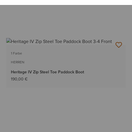
1 Farbe
HERREN
Heritage IV Zip Steel Toe Paddock Boot
190,00 €