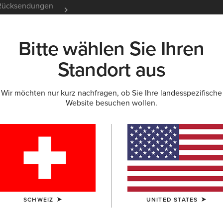
e Rücksendungen
12 Monate Garantie
Mehr er
Bitte wählen Sie Ihren
K
NEU & FEATURED
ARIAT LIFE
OUTLET
Standort aus
Wir möchten nur kurz nachfragen, ob Sie Ihre landesspezifische
Website besuchen wollen.
n Herren
Ausdauerreiten
Stallschuhe
SCHWEIZ
UNITED STATES