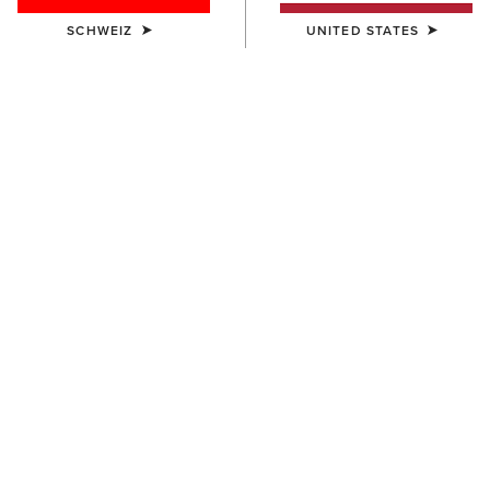
SCHWEIZ
UNITED STATES
HERREN
HERREN
Heritage Zip Paddock Boot
Devon Zip Paddock Boot
175,00 €
230,00 €
HERREN
Devon Zip Paddock Boot
230,00 €