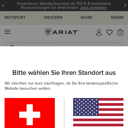
Kostenloser Standardversand ab 100 € & kostenlose
Rücksendungen für Ariat Insider
Jetzt anmelden
REITSPORT
WESTERN
WORK
DENIM
MENÜ
S
Reitstiefel
Jeans
ARIAT
HERREN
REITEN
SCHUHE
STIEFELETTEN
Bitte wählen Sie Ihren Standort aus
C
Reitstiefeletten Herren
Wir möchten nur kurz nachfragen, ob Sie Ihre landesspezifische
Website besuchen wollen.
Reitstiefel
Chaps
Allwetter Reitschuhe
Ausdaue
Filter & Sortieren
4 ARTIKEL