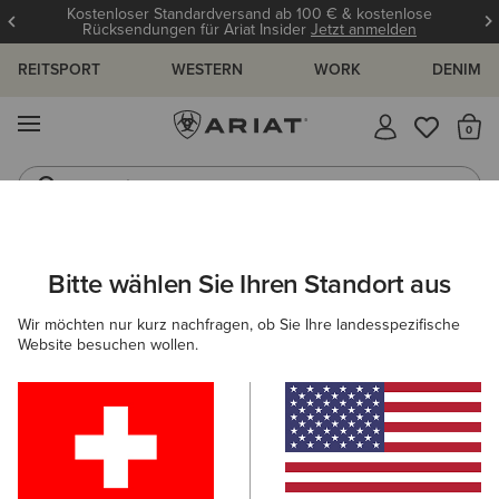
Kostenloser Standardversand ab 100 € & kostenlose
Rücksendungen für Ariat Insider
Jetzt anmelden
REITSPORT
WESTERN
WORK
DENIM
MENÜ
S
Jeans
Westernstiefel
ARIAT
HERREN
SCHUHE
Bitte wählen Sie Ihren Standort aus
C
Herrenschuhe
Wir möchten nur kurz nachfragen, ob Sie Ihre landesspezifische
Website besuchen wollen.