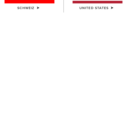
SCHWEIZ
UNITED STATES
Westernstiefel
Country
Freizeitschuhe
Filter & Sortieren
90 ARTIKEL
HERREN
HERREN
Ravello Dress Tall Riding Boot
Ravello Tall Riding Boot
550,00 €
550,00 €
HERREN
HERREN