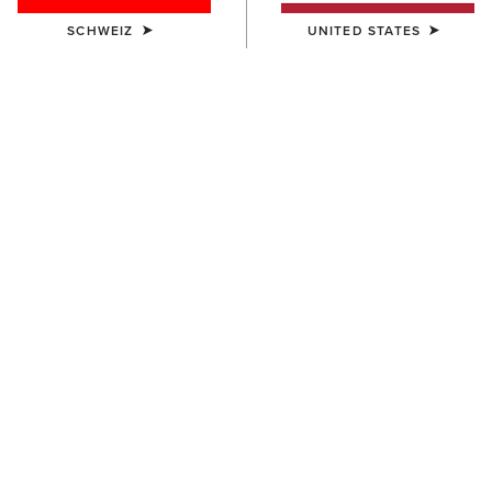
SCHWEIZ
UNITED STATES
Westernstiefel
Country
Freizeitschuhe
Filter & Sortieren
90 ARTIKEL
NEU
NEU
HERREN
HERREN
Ranch Runner Waterproof
Ranch Runner Waterproof
Trainer
Trainer
110,00 €
110,00 €
NEU
BESTSELLER
HERREN
HERREN