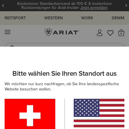
Kostenloser Standardversand ab 100 € & kostenlose
Rücksendungen für Ariat Insider
Jetzt anmelden
REITSPORT
WESTERN
WORK
DENIM
MENÜ
S
Jeans
Westernstiefel
ARIAT
HERREN
SCHUHE
Bitte wählen Sie Ihren Standort aus
C
Herrenschuhe
Wir möchten nur kurz nachfragen, ob Sie Ihre landesspezifische
Website besuchen wollen.