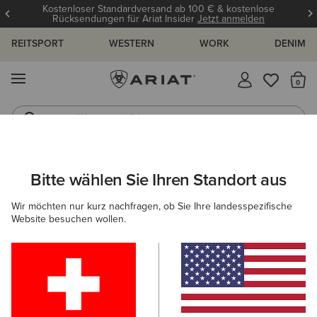
Kostenloser Standardversand ab 100 € & kostenlose
Rücksendungen für Ariat Insider
Jetzt anmelden
REITSPORT
WESTERN
WORK
DENIM
MENÜ
S
Westernstiefel
Gummistiefel
ARIAT
HERREN
SCHUHE
WESTERN
Bitte wählen Sie Ihren Standort aus
C
Westernstiefel für Herren
Wir möchten nur kurz nachfragen, ob Sie Ihre landesspezifische
Website besuchen wollen.
NACH ZEHENFORM FILTERN
Breiter, Eckiger
Zehenbereich