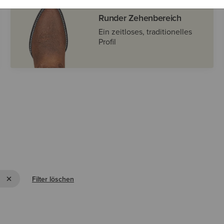
Runder Zehenbereich
Ein zeitloses, traditionelles
Profil
FILTER WIDE SQUARE ENTFERNEN
Filter löschen