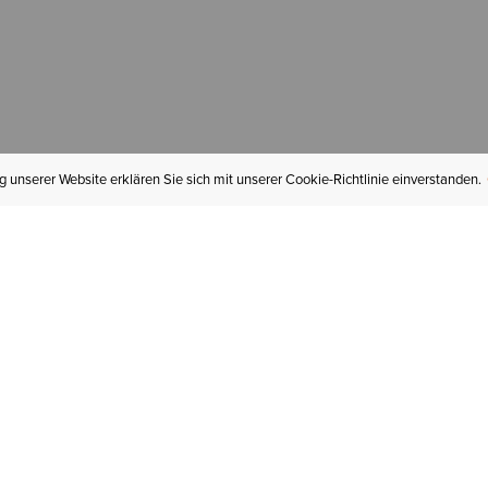
 unserer Website erklären Sie sich mit unserer Cookie-Richtlinie einverstanden.
MEIN KONTO
I
BESTELLSTATUS
RÜCKSENDUNGEN
Mein Konto
Hä
Newsletteranmeldung
In
GESCHENKGUTSCHEINE
Für später gespeichert
Jo
LIEFERUNG & VERSAND