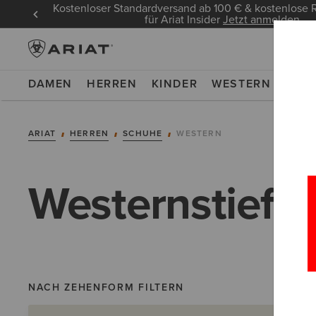
Kostenloser Standardversand ab 100 € & kostenlos
für Ariat Insider
Jetzt anmelden
DAMEN
HERREN
KINDER
WESTERN
WOR
ARIAT
HERREN
SCHUHE
WESTERN
Westernstiefel
NACH ZEHENFORM FILTERN