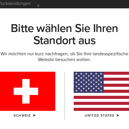
e Rücksendungen
12 Monate Garantie
Mehr er
Bitte wählen Sie Ihren
K
NEU & FEATURED
ARIAT LIFE
OUTLET
Standort aus
Wir möchten nur kurz nachfragen, ob Sie Ihre landesspezifische
Website besuchen wollen.
 für Herren
SCHWEIZ
UNITED STATES